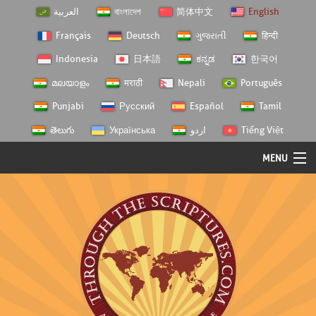
العربية
বাংলাদেশ
简体中文
English
Français
Deutsch
ગુજરાતી
हिन्दी
Indonesia
日本語
ಕನ್ನಡ
한국어
മലയാളം
मराठी
Nepali
Português
Punjabi
Русский
Español
Tamil
తెలుగు
Українська
اردو
Tiếng Việt
MENU
Log In
Home
Personal Choice
Semester Studies