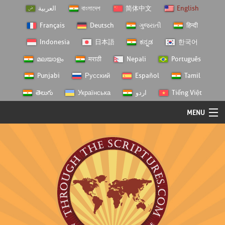
العربية
বাংলাদেশ
简体中文
English
Français
Deutsch
ગુજરાતી
हिन्दी
Indonesia
日本語
ಕನ್ನಡ
한국어
മലയാളം
मराठी
Nepali
Português
Punjabi
Русский
Español
Tamil
తెలుగు
Українська
اردو
Tiếng Việt
MENU
Log In
Home
Personal Choice
Semester Studies