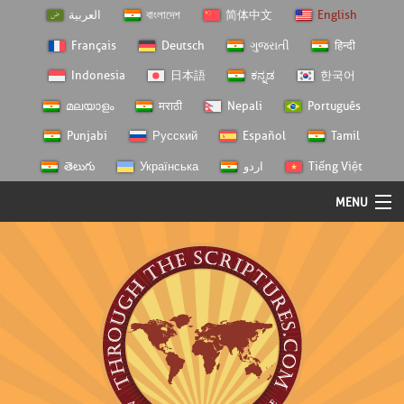
العربية
বাংলাদেশ
简体中文
English
Français
Deutsch
ગુજરાતી
हिन्दी
Indonesia
日本語
ಕನ್ನಡ
한국어
മലയാളം
मराठी
Nepali
Português
Punjabi
Русский
Español
Tamil
తెలుగు
Українська
اردو
Tiếng Việt
MENU
Log In
Home
Personal Choice
Semester Studies