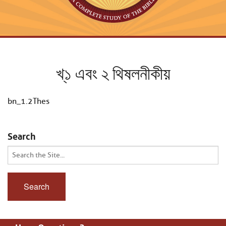
খ্১ এবং ২ থিষলনীকীয়
bn_1.2Thes
Search
Search
for: