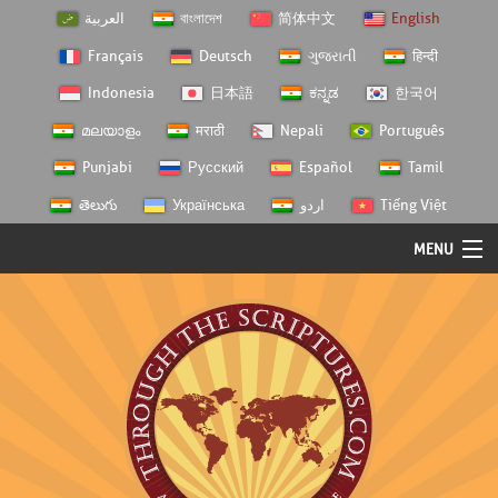
العربية
বাংলাদেশ
简体中文
English
Français
Deutsch
ગુજરાતી
हिन्दी
Indonesia
日本語
ಕನ್ನಡ
한국어
മലയാളം
मराठी
Nepali
Português
Punjabi
Русский
Español
Tamil
తెలుగు
Українська
اردو
Tiếng Việt
MENU
Log In
Home
Personal Choice
Semester Studies