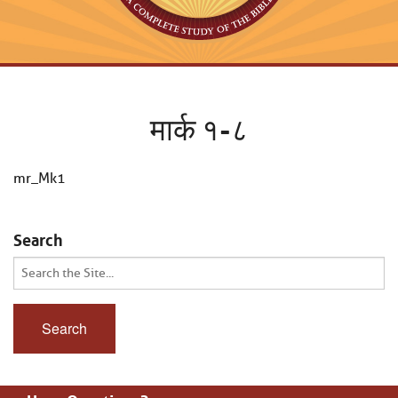
मार्क १-८
mr_Mk1
Search
Search
for: