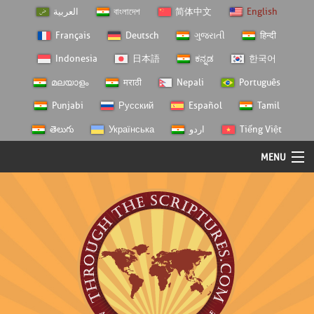
العربية
বাংলাদেশ
简体中文
English
Français
Deutsch
ગુજરાતી
हिन्दी
Indonesia
日本語
ಕನ್ನಡ
한국어
മലയാളം
मराठी
Nepali
Português
Punjabi
Русский
Español
Tamil
తెలుగు
Українська
اردو
Tiếng Việt
MENU
Log In
Home
Personal Choice
Semester Studies