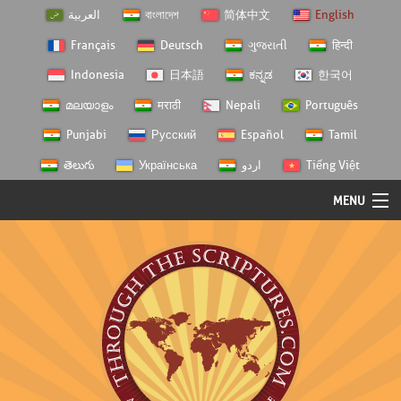
العربية
বাংলাদেশ
简体中文
English
Français
Deutsch
ગુજરાતી
हिन्दी
Indonesia
日本語
ಕನ್ನಡ
한국어
മലയാളം
मराठी
Nepali
Português
Punjabi
Русский
Español
Tamil
తెలుగు
Українська
اردو
Tiếng Việt
MENU
Log In
Home
Personal Choice
Semester Studies